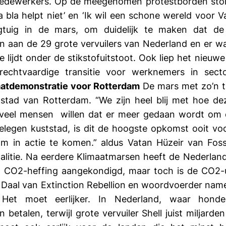
dewerkers. Op de meegenomen protestborden stond
 bla bla helpt niet’ en ‘Ik wil een schone wereld voo
gtuig in de mars, om duidelijk te maken dat de
n aan de 29 grote vervuilers van Nederland en er w
 lijdt onder de stikstofuitstoot. Ook liep het nieu
rechtvaardige transitie voor werknemers in sect
aatdemonstratie voor Rotterdam
De mars met zo’n t
tad van Rotterdam. “We zijn heel blij met hoe dez
veel mensen willen dat er meer gedaan wordt om de
legen kuststad, is dit de hoogste opkomst ooit vo
om in actie te komen.” aldus Vatan Hüzeir van Fos
alitie. Na eerdere Klimaatmarsen heeft de Nederland
 CO2-heffing aangekondigd, maar toch is de CO2-u
Daal van Extinction Rebellion en woordvoerder namen
. Het moet eerlijker. In Nederland, waar hon
 betalen, terwijl grote vervuiler Shell juist miljar