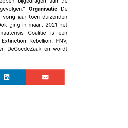
hebben bijgedragen aan de
 gevolgen.”
Organisatie
De
vorig jaar toen duizenden
Ook ging in maart 2021 het
atcrisis Coalitie is een
xtinction Rebellion, FNV,
od en DeGoedeZaak en wordt