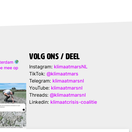
Volg ons / deel
sterdam
Instagram:
klimaatmarsNL
e mee op
TikTok:
@klimaatmars
Telegram:
klimaatmarsnl
YouTube:
klimaatmarsnl
Threads:
@klimaatmarsnl
Linkedin:
klimaatcrisis-coalitie