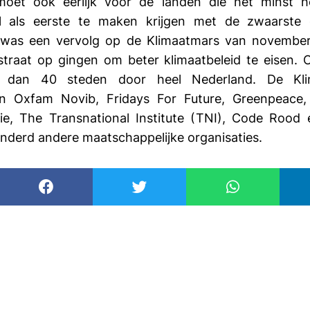
 moet ook eerlijk voor de landen die het minst 
el als eerste te maken krijgen met de zwaarste
 was een vervolg op de Klimaatmars van november 
raat op gingen om beter klimaatbeleid te eisen. 
 dan 40 steden door heel Nederland. De Klima
 Oxfam Novib, Fridays For Future, Greenpeace, E
ensie, The Transnational Institute (TNI), Code Ro
derd andere maatschappelijke organisaties.