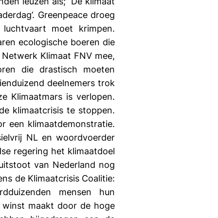
en leuzen als; ‘De klimaat
r Vaderdag’. Greenpeace droeg
 luchtvaart moet krimpen.
aren ecologische boeren die
we Netwerk Klimaat FNV mee,
oren die drastisch moeten
ienduizend deelnemers trok
e Klimaatmars is verlopen.
 klimaatcrisis te stoppen.
or een klimaatdemonstratie.
sielvrij NL en woordvoerder
se regering het klimaatdoel
itstoot van Nederland nog
s de Klimaatcrisis Coalitie:
derdduizenden mensen hun
den winst maakt door de hoge