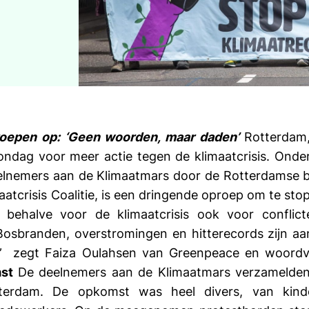
oepen op: ‘Geen woorden, maar daden’
Rotterdam,
dag voor meer actie tegen de klimaatcrisis. Onde
elnemers aan de Klimaatmars door de Rotterdamse b
atcrisis Coalitie, is een dringende oproep om te stop
t behalve voor de klimaatcrisis ook voor conflicte
u. Bosbranden, overstromingen en hitterecords zijn a
 zegt Faiza Oulahsen van Greenpeace en woordvo
st
De deelnemers aan de Klimaatmars verzamelden 
terdam. De opkomst was heel divers, van kin