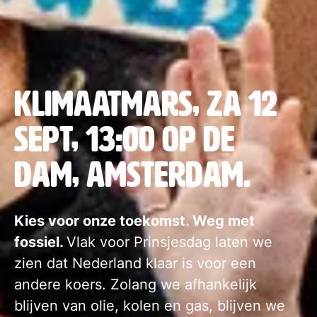
klimaatmars, za 12
sept, 13:00 op de
dam, amsterdam.
Kies voor onze toekomst. Weg met
fossiel.
Vlak voor Prinsjesdag laten we
zien dat Nederland klaar is voor een
andere koers. Zolang we afhankelijk
blijven van olie, kolen en gas, blijven we